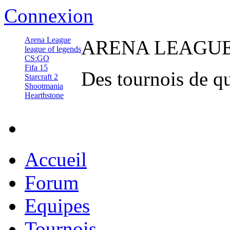
Connexion
Arena League
ARENA
LEAGU
league of legends
CS:GO
Fifa 15
Des tournois de qu
Starcraft 2
Shootmania
Hearthstone
Accueil
Forum
Equipes
Tournois