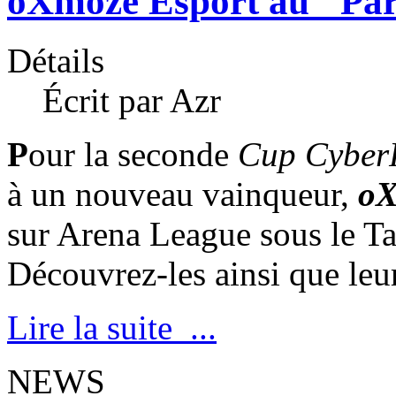
oXmoze Esport au "Par
Détails
Écrit par Azr
P
our la seconde
Cup CyberP
à un nouveau vainqueur,
oX
sur Arena League sous le T
Découvrez-les ainsi que leur 
Lire la suite ...
NEWS