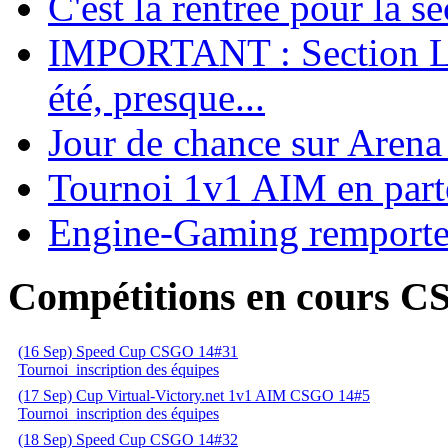
C'est la rentrée pour la 
IMPORTANT : Section Le
été, presque...
Jour de chance sur Arena
Tournoi 1v1 AIM en parte
Engine-Gaming remporte 
Compétitions en cours 
(16 Sep) Speed Cup CSGO 14#31
Tournoi
inscription des équipes
(17 Sep) Cup Virtual-Victory.net 1v1 AIM CSGO 14#5
Tournoi
inscription des équipes
(18 Sep) Speed Cup CSGO 14#32